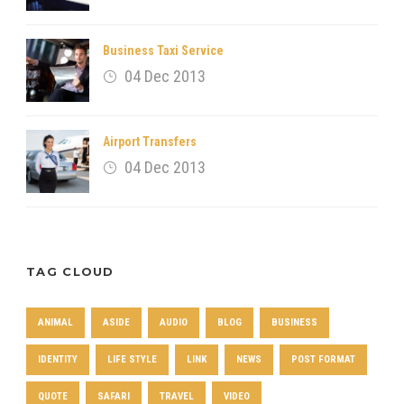
Business Taxi Service
04 Dec 2013
Airport Transfers
04 Dec 2013
TAG CLOUD
ANIMAL
ASIDE
AUDIO
BLOG
BUSINESS
IDENTITY
LIFE STYLE
LINK
NEWS
POST FORMAT
QUOTE
SAFARI
TRAVEL
VIDEO