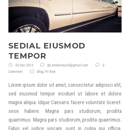
SEDIAL EIUSMOD
TEMPOR
03 Dec 2013
By
ambernazir4@gmail.com
0
Comment
Blog
,
Fit Row
Lorem ipsum dolor sit amet, consectetur adipisici elit,
sed eiusmod tempor incidunt ut labore et dolore
magna aliqua. Idque Caesaris facere voluntate liceret:
sese habere. Magna pars studiorum, prodita
quaerimus. Magna pars studiorum, prodita quaerimus.
Fabio vel iudice vincam, sunt in culpa qui officia.